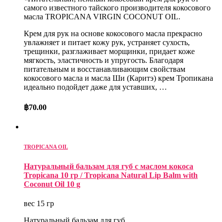
самого известного тайского производителя кокосового
масла TROPICANA VIRGIN COCONUT OIL.
Крем для рук на основе кокосового масла прекрасно
увлажняет и питает кожу рук, устраняет сухость,
трещинки, разглаживает морщинки, придает коже
мягкость, эластичность и упругость. Благодаря
питательным и восстанавливающим свойствам
кокосового масла и масла Ши (Каритэ) крем Тропикана
идеально подойдет даже для уставших, …
฿
70.00
TROPICANA OIL
Натуральный бальзам для губ с маслом кокоса
Tropicana 10 гр / Tropicana Natural Lip Balm with
Coconut Oil 10 g
вес 15 гр
Натуральный бальзам для губ