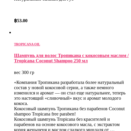
฿
53.00
TROPICANA OIL
Шампунь для волос Тропикана с кокосовым маслом /
Tropicana Coconut Shampoo 250 мл
вес 300 гр
«Компания Тропикана разработала более натуральный
состав у новой кокосовой серии, а также немного
изменился и аромат — он стал еще натуральнее, теперь
это настоящий «сливочный» вкус и аромат молодого
кокоса.
Кокосовый шампунь Тропикана без парабенов Coconut
shampoo Tropicana free paraben!
Кокосовый шампунь Tropicana без красителей и
парабенов на основе кокосового масла, с экстрактом
корня женьшеня и маслом сладкого миндаля от …