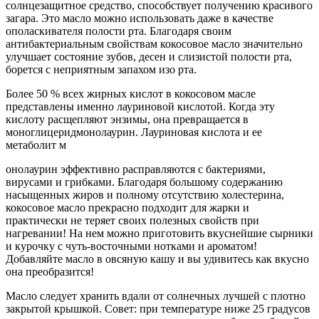
солнцезащитное средство, способствует получению красивого
загара. Это масло можно использовать даже в качестве
ополаскивателя полости рта. Благодаря своим
антибактериальным свойствам кокосовое масло значительно
улучшает состояние зубов, десен и слизистой полости рта,
борется с неприятным запахом изо рта.
Более 50 % всех жирных кислот в кокосовом масле
представлены именно лауриновой кислотой. Когда эту
кислоту расщепляют энзимы, она превращается в
моноглицеридмонолаурин. Лауриновая кислота и ее
метаболит м
онолаурин эффективно расправляются с бактериями,
вирусами и грибками. Благодаря большому содержанию
насыщенных жиров и полному отсутствию холестерина,
кокосовое масло прекрасно подходит для жарки и
практически не теряет своих полезных свойств при
нагревании! На нем можно приготовить вкуснейшие сырники
и курочку с чуть-восточными нотками и ароматом!
Добавляйте масло в овсяную кашу и вы удивитесь как вкусно
она преобразится!
Масло следует хранить вдали от солнечных лучшей с плотно
закрытой крышкой. Совет: при температуре ниже 25 градусов