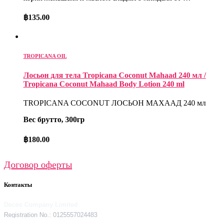
฿
135.00
TROPICANA OIL
Лосьон для тела Tropicana Coconut Mahaad 240 мл /
Tropicana Coconut Mahaad Body Lotion 240 ml
TROPICANA COCONUT ЛОСЬОН МАХААД 240 мл
Вес брутто, 300гр
฿
180.00
Договор оферты
Контакты
Decos Company Limited
Registration No.: 0125557024483