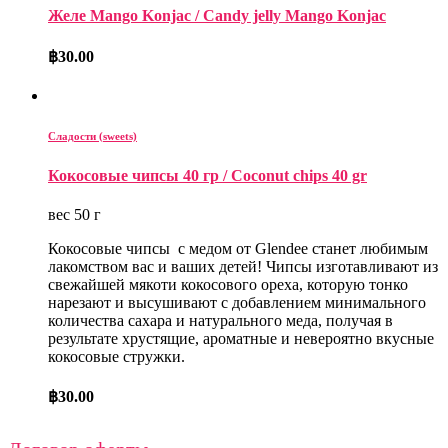
Желе Mango Konjac / Candy jelly Mango Konjac
฿
30.00
Сладости (sweets)
Кокосовые чипсы 40 гр / Coconut chips 40 gr
вес 50 г
Кокосовые чипсы с медом от Glendee станет любимым
лакомством вас и ваших детей! Чипсы изготавливают из
свежайшей мякоти кокосового ореха, которую тонко
нарезают и высушивают с добавлением минимального
количества сахара и натурального меда, получая в
результате хрустящие, ароматные и невероятно вкусные
кокосовые стружки.
฿
30.00