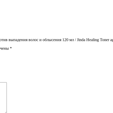
в выпадения волос и облысения 120 мл / Jinda Healing Toner again
ечены
*