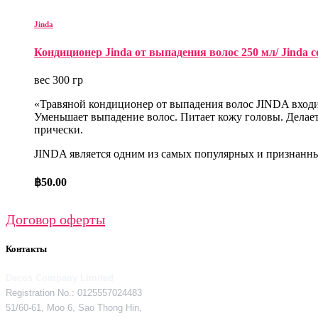
Jinda
Кондиционер Jinda от выпадения волос 250 мл/ Jinda co
вес 300 гр
«Травяной кондиционер от выпадения волос JINDA входит
Уменьшает выпадение волос. Питает кожу головы. Делает
прически.
JINDA является одним из самых популярных и признанны
฿
50.00
Договор оферты
Контакты
Decos Company Limited
Registration No.: 0125557024483
51/60-61, Moo 6, Sao Thong Hin,