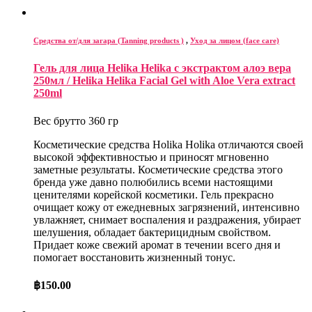
Средства от/для загара (Tanning products )
,
Уход за лицом (face care)
Гель для лица Helika Helika с экстрактом алоэ вера
250мл / Helika Helika Facial Gel with Aloe Vera extract
250ml
Вес брутто 360 гр
Косметические средства Holika Holika отличаются своей
высокой эффективностью и приносят мгновенно
заметные результаты. Косметические средства этого
бренда уже давно полюбились всеми настоящими
ценителями корейской косметики. Гель прекрасно
очищает кожу от ежедневных загрязнений, интенсивно
увлажняет, снимает воспаления и раздражения, убирает
шелушения, обладает бактерицидным свойством.
Придает коже свежий аромат в течении всего дня и
помогает восстановить жизненный тонус.
฿
150.00