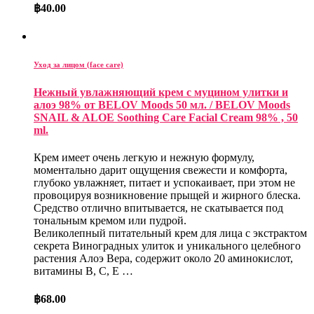
฿
40.00
Уход за лицом (face care)
Нежный увлажняющий крем с муцином улитки и
алоэ 98% от BELOV Moods 50 мл. / BELOV Moods
SNAIL & ALOE Soothing Care Facial Cream 98% , 50
ml.
Крем имеет очень легкую и нежную формулу,
моментально дарит ощущения свежести и комфорта,
глубоко увлажняет, питает и успокаивает, при этом не
провоцируя возникновение прыщей и жирного блеска.
Средство отлично впитывается, не скатывается под
тональным кремом или пудрой.
Великолепный питательный крем для лица с экстрактом
секрета Виноградных улиток и уникального целебного
растения Алоэ Вера, содержит около 20 аминокислот,
витамины В, С, Е …
฿
68.00