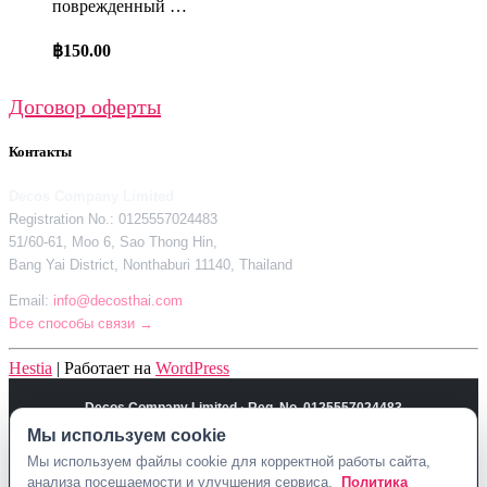
поврежденный …
฿
150.00
Договор оферты
Контакты
Decos Company Limited
Registration No.: 0125557024483
51/60-61, Moo 6, Sao Thong Hin,
Bang Yai District, Nonthaburi 11140, Thailand
Email:
info@decosthai.com
Все способы связи →
Hestia
| Работает на
WordPress
Decos Company Limited · Reg. No. 0125557024483
Мы используем cookie
51/60-61, Moo 6, Sao Thong Hin, Bang Yai District, Nonthaburi 11140,
Thailand
Мы используем файлы cookie для корректной работы сайта,
анализа посещаемости и улучшения сервиса.
Политика
Политика конфиденциальности
Договор оферты
Контакты Decosthai