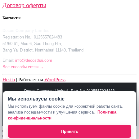
Договор оферты
Контакты
Decos Company Limited
Registration No.: 0125557024483
51/60-61, Moo 6, Sao Thong Hin,
Bang Yai District, Nonthaburi 11140, Thailand
Email:
info@decosthai.com
Все способы связи →
Hestia
| Работает на
WordPress
Decos Company Limited · Reg. No. 0125557024483
Мы используем cookie
51/60-61, Moo 6, Sao Thong Hin, Bang Yai District, Nonthaburi 11140,
Thailand
Мы используем файлы cookie для корректной работы сайта,
анализа посещаемости и улучшения сервиса.
Политика
Политика конфиденциальности
Договор оферты
Контакты Decosthai
конфиденциальности
info@decosthai.com
Принять