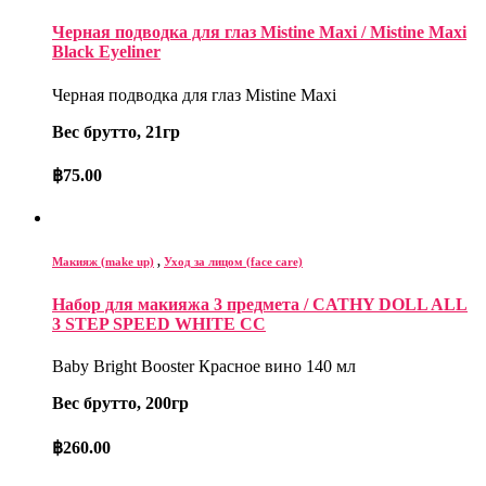
Черная подводка для глаз Mistine Maxi / Mistine Maxi
Black Eyeliner
Черная подводка для глаз Mistine Maxi
Вес брутто, 21гр
฿
75.00
Макияж (make up)
,
Уход за лицом (face care)
Набор для макияжа 3 предмета / CATHY DOLL ALL
3 STEP SPEED WHITE CC
Baby Bright Booster Красное вино 140 мл
Вес брутто, 200гр
฿
260.00