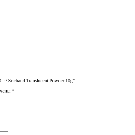
г / Srichand Translucent Powder 10g”
ечены
*