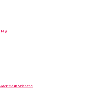
 14 g
wder mask Srichand