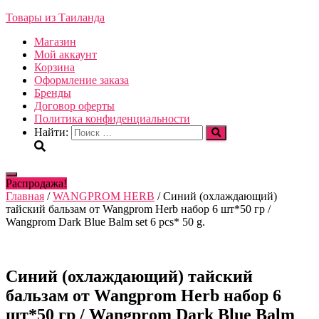
Товары из Таиланда
Магазин
Мой аккаунт
Корзина
Оформление заказа
Бренды
Договор оферты
Политика конфиденциальности
Найти:
Переключить
Распродажа!
навигацию
Главная
/
WANGPROM HERB
/ Синий (охлаждающий)
тайский бальзам от Wangprom Herb набор 6 шт*50 гр /
Wangprom Dark Blue Balm set 6 pcs* 50 g.
Синий (охлаждающий) тайский
бальзам от Wangprom Herb набор 6
шт*50 гр / Wangprom Dark Blue Balm