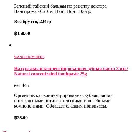
Зеленый тайский бальзам по рецепту доктора
Вангпрома «Са Лет Панг Пон» 100гр.
Вес брутто, 224гр
฿
150.00
WANGPROM HERB
Натуральная концентрированная зубная паста 25гр /
Natural concentrated toothpaste 25g
вес 44 г
Органическая концентрированная зубная паста с
натуральными антисептическими и лечебными
компонентами. Обладает сладким привкусом.
฿
35.00