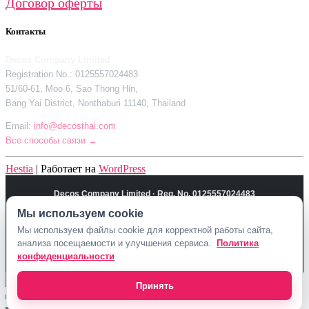
Договор оферты
Контакты
Decos Company Limited
Registration No.: 0125557024483
51/60-61, Moo 6, Sao Thong Hin,
Bang Yai District, Nonthaburi 11140, Thailand
Email:
info@decosthai.com
Все способы связи →
Hestia
| Работает на
WordPress
Decos Company Limited · Reg. No. 0125557024483
51/60-61, Moo 6, Sao Thong Hin, Bang Yai District, Nonthaburi 11140,
Мы используем cookie
Thailand
Мы используем файлы cookie для корректной работы сайта,
Политика конфиденциальности
Договор оферты
Контакты Decosthai
анализа посещаемости и улучшения сервиса.
Политика
info@decosthai.com
конфиденциальности
Принять