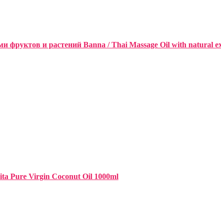
уктов и растений Banna / Thai Massage Oil with natural extra
a Pure Virgin Coconut Oil 1000ml