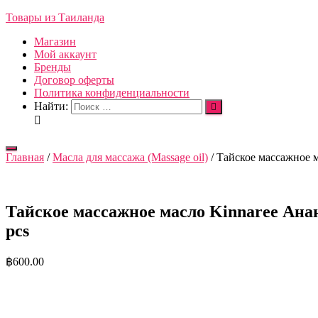
Товары из Таиланда
Магазин
Мой аккаунт
Бренды
Договор оферты
Политика конфиденциальности
Найти:
Переключить
Главная
/
Масла для массажа (Massage oil)
/ Тайское массажное ма
навигацию
Тайское массажное масло Kinnaree Ананас
pcs
฿
600.00