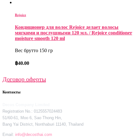
Rejoice
Кондиционер для волос Rejoice делает волосы
мягкими и послушными 120 мл. / Rejoice conditioner
moisture smooth 120 ml
Вес брутто 150 гр
฿
40.00
Договор оферты
Контакты
Decos Company Limited
Registration No.: 0125557024483
51/60-61, Moo 6, Sao Thong Hin,
Bang Yai District, Nonthaburi 11140, Thailand
Email:
info@decosthai.com