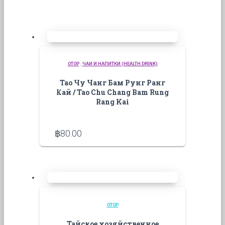
OTOP
,
ЧАИ И НАПИТКИ (HEALTH DRINK)
Тао Чу Чанг Бам Рунг Ранг
Кай / Tao Chu Chang Bam Rung
Rang Kai
฿
80.00
OTOP
Тайское хозяйственное