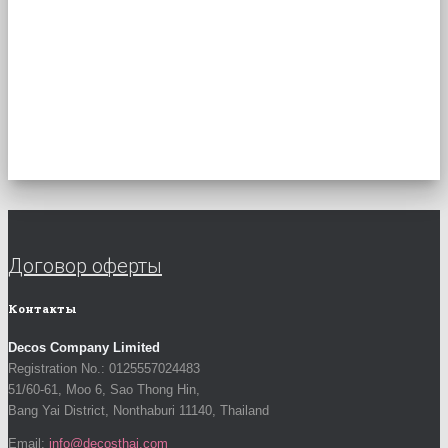
Договор оферты
Контакты
Decos Company Limited
Registration No.: 0125557024483
51/60-61, Moo 6, Sao Thong Hin,
Bang Yai District, Nonthaburi 11140, Thailand
Email:
info@decosthai.com