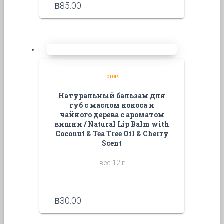
฿
85.00
OTOP
Натуральный бальзам для
губ с маслом кокоса и
чайного дерева с ароматом
вишни / Natural Lip Balm with
Coconut & Tea Tree Oil & Cherry
Scent
вес 12 г
฿
30.00