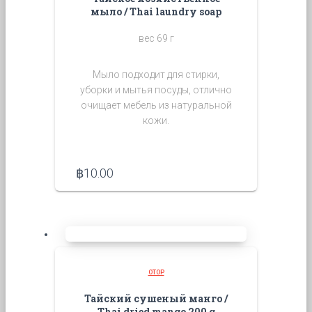
мыло / Thai laundry soap
вес 69 г
Мыло подходит для стирки,
уборки и мытья посуды, отлично
очищает мебель из натуральной
кожи.
฿
10.00
OTOP
Тайский сушеный манго /
Thai dried mango 200 g