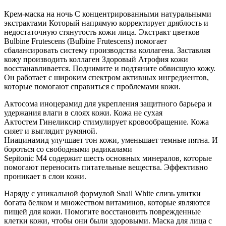
Крем-маска на ночь С концентрированными натуральными
экстрактами Который напрямую корректирует дряблость и
недостаточную стянутость кожи лица. Экстракт цветков
Bulbine Frutescens (Bulbine Frutescens) помогает
сбалансировать систему производства коллагена. Заставляя
кожу производить коллаген Здоровый Атрофия кожи
восстанавливается. Поднимите и подтяните обвисшую кожу.
Он работает с широким спектром активных ингредиентов,
которые помогают справиться с проблемами кожи.
Актосома иноцерамид для укрепления защитного барьера и
удержания влаги в слоях кожи. Кожа не сухая
Актостем Гинеликсир стимулирует кровообращение. Кожа
сияет и выглядит румяной.
Ниацинамид улучшает тон кожи, уменьшает темные пятна. И
бороться со свободными радикалами
Sepitonic M4 содержит шесть основных минералов, которые
помогают переносить питательные вещества. Эффективно
проникает в слои кожи.
Наряду с уникальной формулой Snail White слизь улитки
богата белком и множеством витаминов, которые являются
пищей для кожи. Помогите восстановить поврежденные
клетки кожи, чтобы они были здоровыми. Маска для лица с