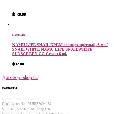
฿
130.00
Namu Life
NAMU LIFE SNAIL КРЕМ солнцезащитный, 6 мл /
SNAIL WHITE NAMU LIFE SNAILWHITE
SUNSCREEN CC Cream 6 ml.
฿
32.00
Договор оферты
Контакты
Decos Company Limited
Registration No.: 0125557024483
51/60-61, Moo 6, Sao Thong Hin,