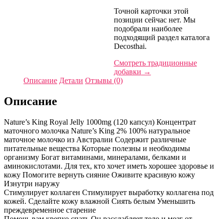
Точной карточки этой
позиции сейчас нет. Мы
подобрали наиболее
подходящий раздел каталога
Decosthai.
Смотреть традиционные
добавки
→
Описание
Детали
Отзывы (0)
Описание
Nature’s King Royal Jelly 1000mg (120 капсул) Концентрат
маточного молочка Nature’s King 2% 100% натуральное
маточное молочко из Австралии Содержит различные
питательные вещества Которые полезны и необходимы
организму Богат витаминами, минералами, белками и
аминокислотами. Для тех, кто хочет иметь хорошее здоровье и
кожу Помогите вернуть сияние Оживите красивую кожу
Изнутри наружу
Стимулирует коллаген Стимулирует выработку коллагена под
кожей. Сделайте кожу влажной Сиять белым Уменьшить
преждевременное старение
Помочь вам крепко спать Он расслабляет тело и мозг от