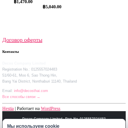
฿
1,470.00
฿
5,040.00
Договор оферты
Контакты
Decos Company Limited
Registration No.: 0125557024483
51/60-61, Moo 6, Sao Thong Hin,
Bang Yai District, Nonthaburi 11140, Thailand
Email:
info@decosthai.com
Все способы связи →
Hestia
| Работает на
WordPress
Decos Company Limited · Reg. No. 0125557024483
Мы используем cookie
Мы используем cookie
51/60-61, Moo 6, Sao Thong Hin, Bang Yai District, Nonthaburi 11140,