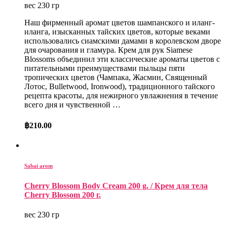
вес 230 гр
Наш фирменный аромат цветов шампанского и иланг-
иланга, изысканных тайских цветов, которые веками
использовались сиамскими дамами в королевском дворе
для очарования и гламура. Крем для рук Siamese
Blossoms объединил эти классические ароматы цветов с
питательными преимуществами пыльцы пяти
тропических цветов (Чампака, Жасмин, Священный
Лотос, Bulletwood, Ironwood), традиционного тайского
рецепта красоты, для нежирного увлажнения в течение
всего дня и чувственной …
฿
210.00
Sabai arom
Cherry Blossom Body Cream 200 g. / Крем для тела
Cherry Blossom 200 г.
вес 230 гр