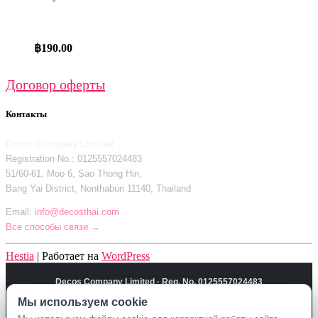
฿
190.00
Договор оферты
Контакты
Decos Company Limited
Registration No.: 0125557024483
51/60-61, Moo 6, Sao Thong Hin,
Bang Yai District, Nonthaburi 11140, Thailand
Email:
info@decosthai.com
Все способы связи →
Hestia
| Работает на
WordPress
Decos Company Limited · Reg. No. 0125557024483
51/60-61, Moo 6, Sao Thong Hin, Bang Yai District, Nonthaburi 11140,
Мы используем cookie
Мы используем cookie
Thailand