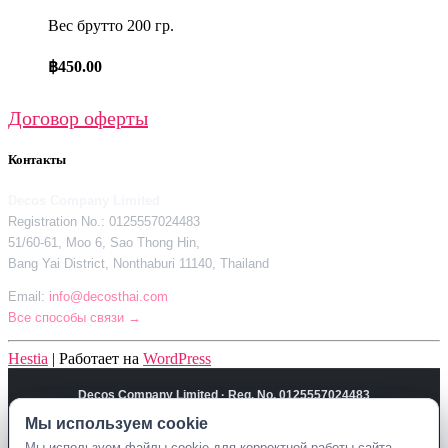
Вес брутто 200 гр.
฿
450.00
Договор оферты
Контакты
Decos Company Limited
Registration No.: 0125557024483
51/60-61, Moo 6, Sao Thong Hin,
Bang Yai District, Nonthaburi 11140, Thailand
Email:
info@decosthai.com
Все способы связи →
Hestia
| Работает на
WordPress
Decos Company Limited · Reg. No. 0125557024483
51/60-61, Moo 6, Sao Thong Hin, Bang Yai District, Nonthaburi 11140,
Мы используем cookie
Мы используем cookie
Thailand
Мы используем файлы cookie для корректной работы сайта,
Мы используем файлы cookie для корректной работы сайта,