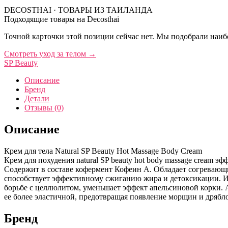
DECOSTHAI · ТОВАРЫ ИЗ ТАИЛАНДА
Подходящие товары на Decosthai
Точной карточки этой позиции сейчас нет. Мы подобрали наибо
Смотреть уход за телом
→
SP Beauty
Описание
Бренд
Детали
Отзывы (0)
Описание
Крем для тела Natural SP Beauty Hot Massage Body Cream
Крем для похудения natural SP beauty hot body massage cream 
Содержит в составе кофермент Кофеин А. Обладает согревающи
способствует эффективному сжиганию жира и детоксикации. Им
борьбе с целлюлитом, уменьшает эффект апельсиновой корки. 
ее более эластичной, предотвращая появление морщин и дрябло
Бренд