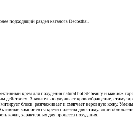
лее подходящий раздел каталога Decosthai.
эффективный крем для похудения natural hot SP beauty и макияж 
м действием. Значительно улучшает кровообращение, стимулиру
итирует блеск, разглаживает и смягчает неровную кожу. Уменьш
Активные компоненты крема полезны для стимуляции обновления
сть кожи, характерных для процесса похудания.