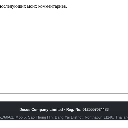
ля последующих моих комментариев.
Decos Company Limited · Reg. No. 0125557024483
51/60-61, Moo 6, Sao Thong Hin, Bang Yai District, Nonthaburi 11140, Thailan
ка конфиденциальности
•
Договор оферты
•
Контакты Decosthai
•
info@decos