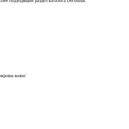
лее подходящий раздел каталога Decosthai.
окровы кожи/