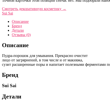
Точной карточки этой позиции сейчас нет. Мы подобрали наибо
Смотреть декоративную косметику
→
Sui Sai
Описание
Бренд
Детали
Отзывы (0)
Описание
Пудра-порошок для умывания. Прекрасно очистит
лицо от загряpнений, в том числе и от макияжа,
сузит расширенные поры и напитает полезными ферментами п
Бренд
Sui Sai
Детали