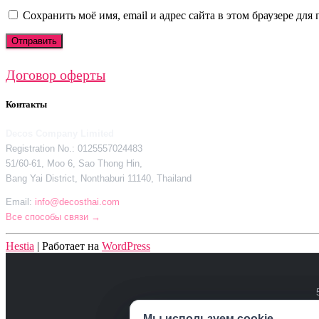
Сохранить моё имя, email и адрес сайта в этом браузере д
Договор оферты
Контакты
Decos Company Limited
Registration No.: 0125557024483
51/60-61, Moo 6, Sao Thong Hin,
Bang Yai District, Nonthaburi 11140, Thailand
Email:
info@decosthai.com
Все способы связи →
Hestia
| Работает на
WordPress
Полити
Мы используем cookie
Мы используем cookie