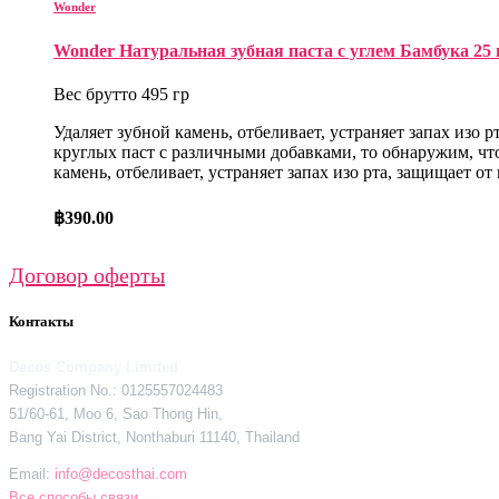
Wonder
Wonder Натуральная зубная паста с углем Бамбука 25 гр.
Вес брутто 495 гр
Удаляет зубной камень, отбеливает, устраняет запах изо 
круглых паст с различными добавками, то обнаружим, что
камень, отбеливает, устраняет запах изо рта, защищает о
฿
390.00
Договор оферты
Контакты
Decos Company Limited
Registration No.: 0125557024483
51/60-61, Moo 6, Sao Thong Hin,
Bang Yai District, Nonthaburi 11140, Thailand
Email:
info@decosthai.com
Все способы связи →