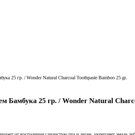
ука 25 гр. / Wonder Natural Charcoal Toothpaste Bamboo 25 gr.
м Бамбука 25 гр. / Wonder Natural Charco
защищает от воспаления слизистую рта и десен, укрепляет эмаль 