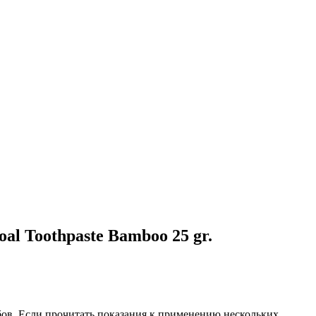
al Toothpaste Bamboo 25 gr.
зубов. Если прочитать показания к применению нескольких