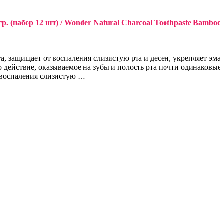
 (набор 12 шт) / Wonder Natural Charcoal Toothpaste Bamboo 25 
рта, защищает от воспаления слизистую рта и десен, укрепляет 
 действие, оказываемое на зубы и полость рта почти одинаковые
т воспаления слизистую …