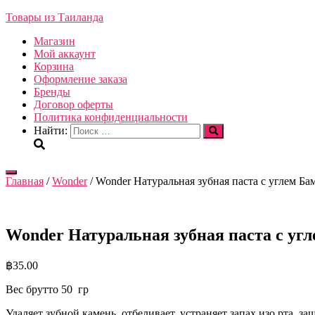
Товары из Таиланда
Магазин
Мой аккаунт
Корзина
Оформление заказа
Бренды
Договор оферты
Политика конфиденциальности
Найти:
Переключить
Главная
/
Wonder
/ Wonder Натуральная зубная паста с углем Бамб
навигацию
Wonder Натуральная зубная паста с угле
฿
35.00
Вес брутто 50 гр
Удаляет зубной камень, отбеливает, устраняет запах изо рта, 