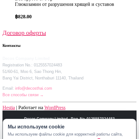
Глюкозамин от разрушения хрящей и суставов
฿
828.00
Договор оферты
Контакты
Decos Company Limited
Registration No.: 0125557024483
51/60-61, Moo 6, Sao Thong Hin,
Bang Yai District, Nonthaburi 11140, Thailand
Email:
info@decosthai.com
Все способы связи →
Hestia
| Работает на
WordPress
Decos Company Limited · Reg. No. 0125557024483
Мы используем cookie
51/60-61, Moo 6, Sao Thong Hin, Bang Yai District, Nonthaburi 11140,
Thailand
Мы используем файлы cookie для корректной работы сайта,