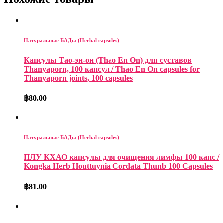
Натуральные БАДы (Herbal capsules)
Капсулы Тао-эн-он (Thao En On) для суставов
Thanyaporn, 100 капсул / Thao En On capsules for
Thanyaporn joints, 100 capsules
฿
80.00
Натуральные БАДы (Herbal capsules)
ПЛУ КХАО капсулы для очищения лимфы 100 капс /
Kongka Herb Houttuynia Cordata Thunb 100 Capsules
฿
81.00