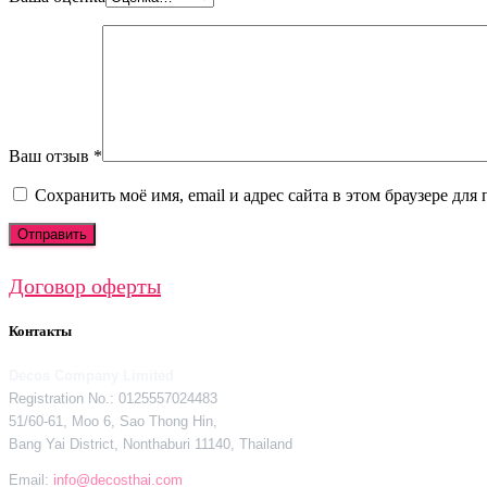
Ваш отзыв
*
Сохранить моё имя, email и адрес сайта в этом браузере д
Договор оферты
Контакты
Decos Company Limited
Registration No.: 0125557024483
51/60-61, Moo 6, Sao Thong Hin,
Bang Yai District, Nonthaburi 11140, Thailand
Email:
info@decosthai.com