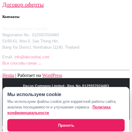
Договор оферты
Контакты
Decos Company Limited
Registration No.: 0125557024483
51/60-61, Moo 6, Sao Thong Hin,
Bang Yai District, Nonthaburi 11140, Thailand
Email:
info@decosthai.com
Все способы связи →
Hestia
| Работает на
WordPress
Decos Company Limited · Reg. No. 0125557024483
51/60-61, Moo 6, Sao Thong Hin, Bang Yai District, Nonthaburi 11140,
Мы используем cookie
Thailand
Мы используем файлы cookie для корректной работы сайта,
Политика конфиденциальности
Договор оферты
Контакты Decosthai
анализа посещаемости и улучшения сервиса.
Политика
info@decosthai.com
конфиденциальности
Принять