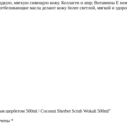
адкую, мягкую сияющую кожу. Коллаген и amp; Витамины Е неж
отбеливающие масла делают кожу более светлой, мягкой и здоро
ым шербетом 500ml / Coconut Sherbet Scrub Wokali 500ml”
ечены
*