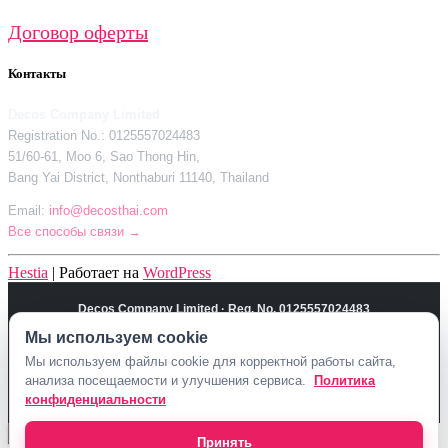
Договор оферты
Контакты
Decos Company Limited
Registration No.: 0125557024483
51/60-61, Moo 6, Sao Thong Hin,
Bang Yai District, Nonthaburi 11140, Thailand
Email:
info@decosthai.com
Все способы связи →
Hestia
| Работает на
WordPress
Decos Company Limited · Reg. No. 0125557024483
51/60-61, Moo 6, Sao Thong Hin, Bang Yai District, Nonthaburi 11140,
Мы используем cookie
Thailand
Мы используем файлы cookie для корректной работы сайта,
Политика конфиденциальности
Договор оферты
Контакты Decosthai
анализа посещаемости и улучшения сервиса.
Политика
info@decosthai.com
конфиденциальности
Принять