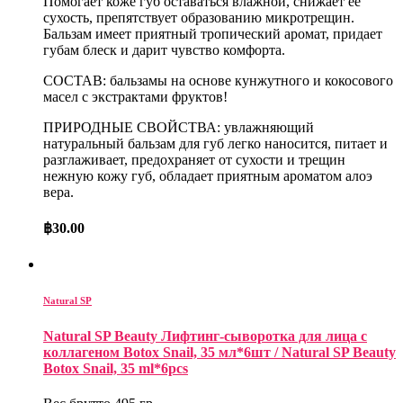
Помогает коже губ оставаться влажной, снижает ее
сухость, препятствует образованию микротрещин.
Бальзам имеет приятный тропический аромат, придает
губам блеск и дарит чувство комфорта.
СОСТАВ: бальзамы на основе кунжутного и кокосового
масел с экстрактами фруктов!
ПРИРОДНЫЕ СВОЙСТВА: увлажняющий
натуральный бальзам для губ легко наносится, питает и
разглаживает, предохраняет от сухости и трещин
нежную кожу губ, обладает приятным ароматом алоэ
вера.
฿
30.00
Natural SP
Natural SP Beauty Лифтинг-сыворотка для лица с
коллагеном Botox Snail, 35 мл*6шт / Natural SP Beauty
Botox Snail, 35 ml*6pcs