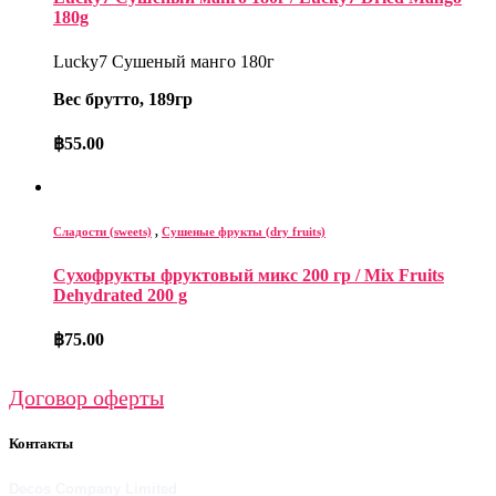
180g
Lucky7 Сушеный манго 180г
Вес брутто, 189гр
฿
55.00
Сладости (sweets)
,
Сушеные фрукты (dry fruits)
Сухофрукты фруктовый микс 200 гр / Mix Fruits
Dehydrated 200 g
฿
75.00
Договор оферты
Контакты
Decos Company Limited