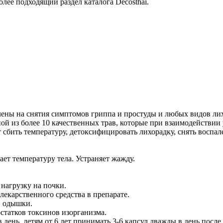
лее подходящий раздел каталога Decosthai.
лены на снятия симптомов гриппа и простуды и любых видов лих
й из более 10 качественных трав, которые при взаимодействии
т сбить температуру, детоксифицировать лихорадку, снять восп
ает температуру тела. Устраняет жажду.
т нагрузку на почки.
 лекарственного средства в препарате.
, одышки.
остатков токсинов изорганизма.
день, детям от 6 лет принимать 3-6 капсул дважды в день после