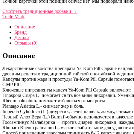
Точной карточки этой позиции сейчас нет. Мы подобрали наибо
Смотреть традиционные добавки
→
Trade Mark
Описание
Бренд
Детали
Отзывы (0)
Описание
Лекарственные свойства препарата Ya-Kom Pill Capsule направ
древним рецептам традиционной тайской и китайской медицино
Капсулы против жара и простуды Ya-Kom Pill Capsule помогаю
GMP PIC.
Ключевые ингредиенты капсул Ya-Kom Pill Capsule включают:
Tinospora Crispa L- помогает снять все виды лихорадки. Уменьш
Rheum palmatum- поможет избавиться от мокроты.
Plantago Asiatica L.- снимает жар и боль.
Imperata Cylindrica (L.)-диуретик, лечит кашель, жажду, снижае
Черный Алоэ Вера (L.) Burm.f.-обычно используется в качестве
Госсампинус Малабарика — против диареи, лихорадки, жажды
Rhubarb Rheum palmatum L.-мягкое слабительное для удаления 
Способ применения: взрослым принимать 6-12 капсул дважды в 