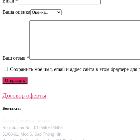
Email
*
Ваша оценка
Ваш отзыв
*
Сохранить моё имя, email и адрес сайта в этом браузере д
Договор оферты
Контакты
Decos Company Limited
Registration No.: 0125557024483
51/60-61, Moo 6, Sao Thong Hin,