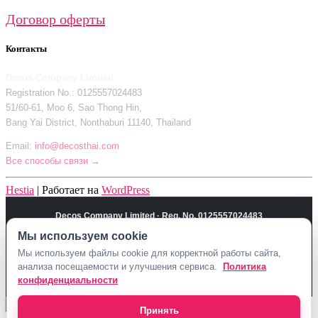
Договор оферты
Контакты
Decos Company Limited
Registration No.: 0125557024483
51/60-61, Moo 6, Sao Thong Hin,
Bang Yai District, Nonthaburi 11140, Thailand
Email:
info@decosthai.com
Все способы связи →
Hestia
| Работает на
WordPress
Decos Company Limited · Reg. No. 0125557024483
51/60-61, Moo 6, Sao Thong Hin, Bang Yai District, Nonthaburi 11140,
Мы используем cookie
Thailand
Мы используем файлы cookie для корректной работы сайта,
Политика конфиденциальности
Договор оферты
Контакты Decosthai
анализа посещаемости и улучшения сервиса.
Политика
info@decosthai.com
конфиденциальности
Принять