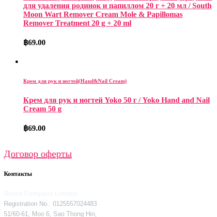
для удаления родинок и папиллом 20 г + 20 мл / South
Moon Wart Remover Cream Mole & Papillomas
Remover Treatment 20 g + 20 ml
฿
69.00
Крем для рук и ногтей(Hand&Nail Cream)
Крем для рук и ногтей Yoko 50 г / Yoko Hand and Nail
Cream 50 g
฿
69.00
Договор оферты
Контакты
Decos Company Limited
Registration No.: 0125557024483
51/60-61, Moo 6, Sao Thong Hin,