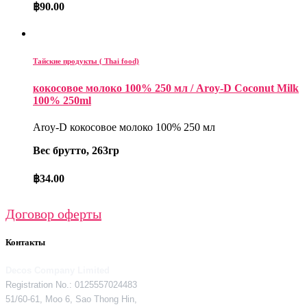
฿
90.00
Тайские продукты ( Thai food)
кокосовое молоко 100% 250 мл / Aroy-D Coconut Milk
100% 250ml
Aroy-D кокосовое молоко 100% 250 мл
Вес брутто, 263гр
฿
34.00
Договор оферты
Контакты
Decos Company Limited
Registration No.: 0125557024483
51/60-61, Moo 6, Sao Thong Hin,