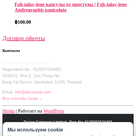
Fah-talay-jone капсулы от простуды / Fah-talay-jone
Andrographis paniculata
฿
100.00
Договор оферты
Контакты
Decos Company Limited
Registration No.: 0125557024483
51/60-61, Moo 6, Sao Thong Hin,
Bang Yai District, Nonthaburi 11140, Thailand
Email:
info@decosthai.com
Все способы связи →
Hestia
| Работает на
WordPress
Decos Company Limited · Reg. No. 0125557024483
Мы используем cookie
51/60-61, Moo 6, Sao Thong Hin, Bang Yai District, Nonthaburi 11140,
Thailand