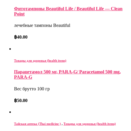
Фитотампоны Beautiful Life / Beautiful Life — Clean
Point
лечебные тампоны Beautiful
฿
40.00
Товары для здоровья (health items)
Парацетамол 500 мг, PARA-G/ Paracetamol 500 mg,
PARA-G
Вес брутто 100 гр
฿
50.00
Тайская аптека (Thai medicine )
,
Товары для здоровья (health items)