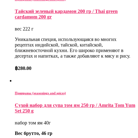
Тайский зеленый кардамон 200 гр / Thai green
cardamom 200 gr
вес 222 г
Уникальная специя, использующаяся во многих
рецептах индийской, тайской, китайской,
ближневосточной кухни. Его широко применяют в
десертах и напитках, а также добавляют к мясу и рису.
฿
280.00
Приправы (seasonings and spices)
Сухой набор для супа том ям 250 гр / Amrita Tom Yum
Set 250 g
набор том ям 40г
Вес брутто, 46 гр