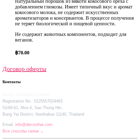
Натуральный порошок из мякоти кокосового ореха с
добавлением глюкозы. Имеет типичный вкус и аромат
кокосового молока, не содержит искусственных
ароматизаторов и консервантов. В процессе получения
не теряет биологической и пищевой ценности.
Не содержит животных компонентов, подходит для
веганов.
฿
70.00
Договор оферты
Контакты
Decos Company Limited
Registration No.: 0125557024483
51/60-61, Moo 6, Sao Thong Hin,
Bang Yai District, Nonthaburi 11140, Thailand
Email:
info@decosthai.com
Все способы связи →