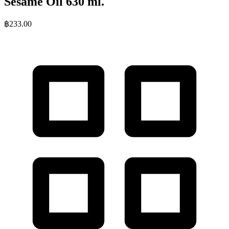
Sesame Oil 630 ml.
฿
233.00