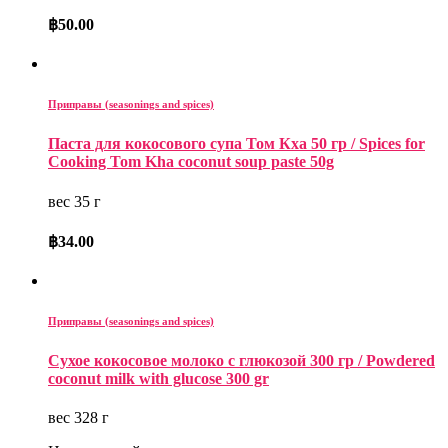
฿
50.00
Приправы (seasonings and spices)
Паста для кокосового супа Том Кха 50 гр / Spices for
Cooking Tom Kha coconut soup paste 50g
вес 35 г
฿
34.00
Приправы (seasonings and spices)
Сухое кокосовое молоко с глюкозой 300 гр / Powdered
coconut milk with glucose 300 gr
вес 328 г