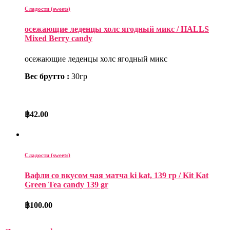
Сладости (sweets)
осежающие леденцы холс ягодный микс / HALLS
Mixed Berry candy
осежающие леденцы холс ягодный микс
Вес брутто :
30гр
฿
42.00
Сладости (sweets)
Вафли со вкусом чая матча ki kat, 139 гр / Kit Kat
Green Tea candy 139 gr
฿
100.00