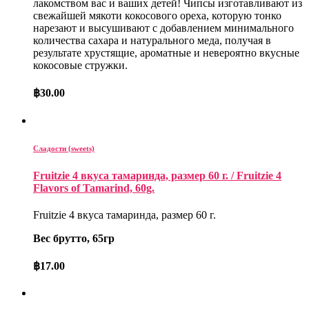
лакомством вас и ваших детей! Чипсы изготавливают из
свежайшей мякоти кокосового ореха, которую тонко
нарезают и высушивают с добавлением минимального
количества сахара и натурального меда, получая в
результате хрустящие, ароматные и невероятно вкусные
кокосовые стружки.
฿
30.00
Сладости (sweets)
Fruitzie 4 вкуса тамаринда, размер 60 г. / Fruitzie 4
Flavors of Tamarind, 60g.
Fruitzie 4 вкуса тамаринда, размер 60 г.
Вес брутто, 65гр
฿
17.00