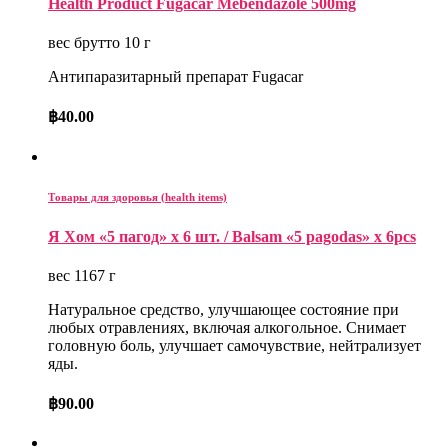
Health Product Fugacar Mebendazole 500mg
вес брутто 10 г
Антипаразитарный препарат Fugacar
฿
40.00
Товары для здоровья (health items)
Я Хом «5 пагод» x 6 шт. / Balsam «5 pagodas» x 6pcs
вес 1167 г
Натуральное средство, улучшающее состояние при
любых отравлениях, включая алкогольное. Снимает
головную боль, улучшает самочувствие, нейтрализует
яды.
฿
90.00