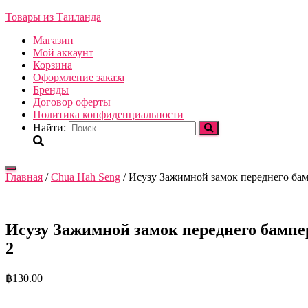
Товары из Таиланда
Магазин
Мой аккаунт
Корзина
Оформление заказа
Бренды
Договор оферты
Политика конфиденциальности
Найти:
Переключить
Главная
/
Chua Hah Seng
/ Исузу Зажимной замок переднего бампе
навигацию
Исузу Зажимной замок переднего бампера 
2
฿
130.00