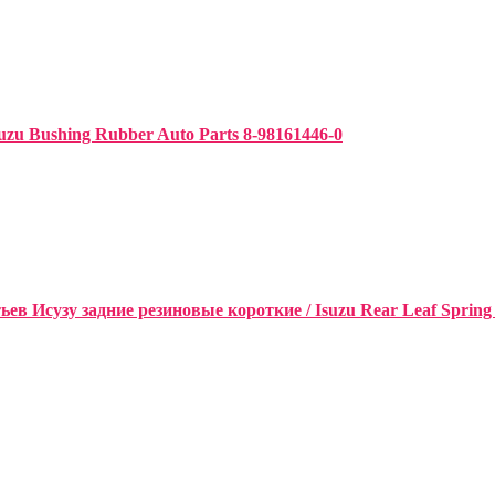
uzu Bushing Rubber Auto Parts 8-98161446-0
в Исузу задние резиновые короткие / Isuzu Rear Leaf Spring 