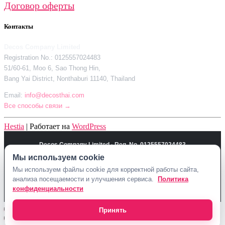
Договор оферты
Контакты
Decos Company Limited
Registration No.: 0125557024483
51/60-61, Moo 6, Sao Thong Hin,
Bang Yai District, Nonthaburi 11140, Thailand
Email:
info@decosthai.com
Все способы связи →
Hestia
| Работает на
WordPress
Decos Company Limited · Reg. No. 0125557024483
Мы используем cookie
51/60-61, Moo 6, Sao Thong Hin, Bang Yai District, Nonthaburi 11140,
Thailand
Мы используем файлы cookie для корректной работы сайта,
анализа посещаемости и улучшения сервиса.
Политика
Политика конфиденциальности
Договор оферты
Контакты Decosthai
конфиденциальности
info@decosthai.com
Принять