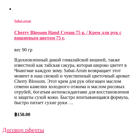
Sabai arom
Cherry Blossom Hand Cream 75 g. / Крем для рук с
вишневым цветом 75 г.
вес 90 гр
Вдохновленный дикой гималайской вишней, также
известной как тайская сакура, которая широко цветет в
Чиангмае каждую зиму. Sabai-Arom возвращает этот
момент в наш свежий и чувственный цветочный аромат
Cherry Blossom. Этот крем для рук обогащен маслом
семени камелии холодного отжима и маслом рисовых
отрубей, богатым антиоксидантами для восстановления
и защиты сухой кожи. Быстро впитывающаяся формула,
быстро питает сухие руки …
฿
150.00
Договор оферты