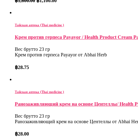
฿
1,600.00
฿
1,100.00
Тайская аптека (Thai medicine )
Крем против герпеса Payayor / Health Product Cream Pay
Вес брутто 23 гр
Крем против герпеса Payayor от Abhai Herb
฿
28.75
Тайская аптека (Thai medicine )
Ранозаживляющий крем на основе Центеллы/ Health Pro
Вес брутто 23 гр
Ранозаживляющий крем на основе Центеллы от Abhai He
฿
28.00