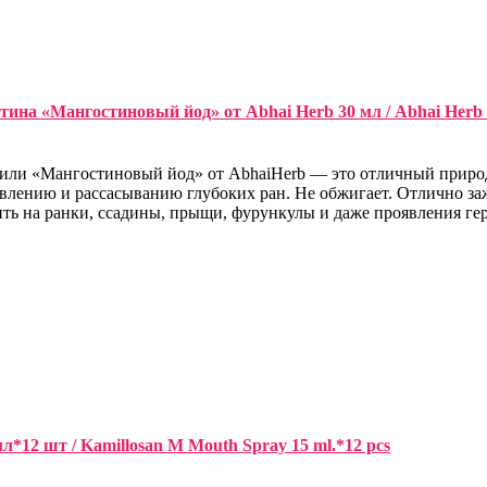
на «Мангостиновый йод» от Abhai Herb 30 мл / Abhai Herb G
 или «Мангостиновый йод» от AbhaiHerb — это отличный природн
влению и рассасыванию глубоких ран. Не обжигает. Отлично за
ть на ранки, ссадины, прыщи, фурункулы и даже проявления гер
*12 шт / Kamillosan M Mouth Spray 15 ml.*12 pcs