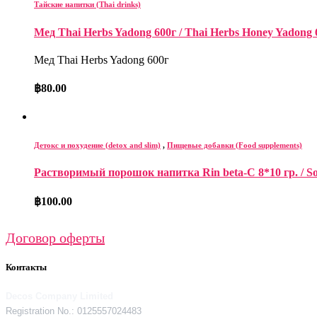
Тайские напитки (Thai drinks)
Мед Thai Herbs Yadong 600г / Thai Herbs Honey Yadong 
Мед Thai Herbs Yadong 600г
฿
80.00
Детокс и похудение (detox and slim)
,
Пищевые добавки (Food supplements)
Растворимый порошок напитка Rin beta-C 8*10 гр. / Solu
฿
100.00
Договор оферты
Контакты
Decos Company Limited
Registration No.: 0125557024483