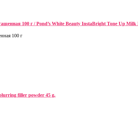
гащенная 100 г / Pond’s White Beauty InstaBright Tone Up Milk
енная 100 г
urring filler powder 45 g.