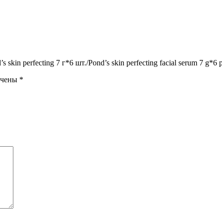
in perfecting 7 г*6 шт./Pond’s skin perfecting facial serum 7 g*6 p
ечены
*