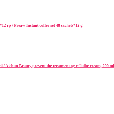
гр / Preaw Instant coffee set 48 sachets*12 g
Aichun Beauty prevent the treatment og cellulite cream, 200 ml