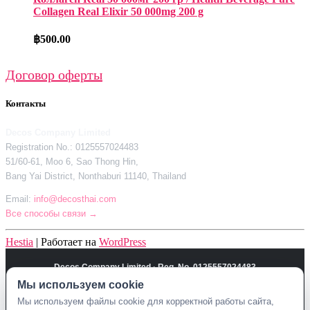
Collagen Real Elixir 50 000mg 200 g
฿
500.00
Договор оферты
Контакты
Decos Company Limited
Registration No.: 0125557024483
51/60-61, Moo 6, Sao Thong Hin,
Bang Yai District, Nonthaburi 11140, Thailand
Email:
info@decosthai.com
Все способы связи →
Hestia
| Работает на
WordPress
Decos Company Limited · Reg. No. 0125557024483
Мы используем cookie
51/60-61, Moo 6, Sao Thong Hin, Bang Yai District, Nonthaburi 11140,
Thailand
Мы используем файлы cookie для корректной работы сайта,