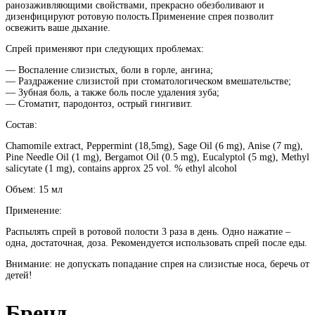
ранозаживляющими свойствами, прекрасно обезболивают и
дизенфицируют ротовую полость.Применение спрея позволит
освежить ваше дыхание.
Спрей применяют при следующих проблемах:
— Воспаление слизистых, боли в горле, ангина;
— Раздражение слизистой при стоматологическом вмешательстве;
— Зубная боль, а также боль после удаления зуба;
— Стоматит, пародонтоз, острый гингивит.
Состав:
Chamomile extract, Peppermint (18,5mg), Sage Oil (6 mg), Anise (7 mg),
Pine Needle Oil (1 mg), Bergamot Oil (0.5 mg), Eucalyptol (5 mg), Methyl
salicytate (1 mg), contains approx 25 vol. % ethyl alcohol
Объем: 15 мл
Применение:
Распылять спрей в ротовой полости 3 раза в день. Одно нажатие –
одна, достаточная, доза. Рекомендуется использовать спрей после еды.
Внимание: не допускать попадание спрея на слизистые носа, беречь от
детей!
Бренд