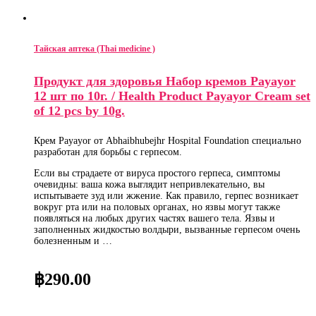
Тайская аптека (Thai medicine )
Продукт для здоровья Набор кремов Payayor
12 шт по 10г. / Health Product Payayor Cream set
of 12 pcs by 10g.
Крем Payayor от Abhaibhubejhr Hospital Foundation специально
разработан для борьбы с герпесом.
Если вы страдаете от вируса простого герпеса, симптомы
очевидны: ваша кожа выглядит непривлекательно, вы
испытываете зуд или жжение. Как правило, герпес возникает
вокруг рта или на половых органах, но язвы могут также
появляться на любых других частях вашего тела. Язвы и
заполненных жидкостью волдыри, вызванные герпесом очень
болезненным и …
฿
290.00