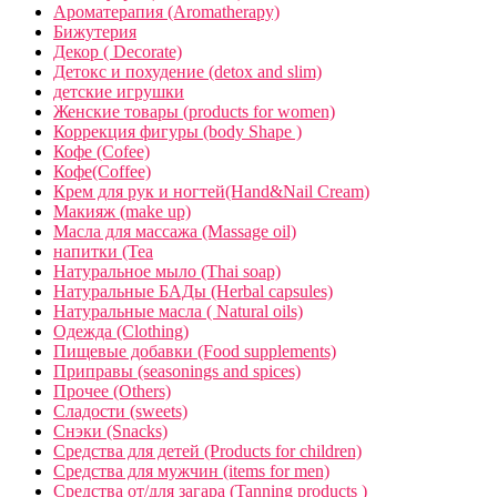
Ароматерапия (Aromatherapy)
Бижутерия
Декор ( Decorate)
Детокс и похудение (detox and slim)
детские игрушки
Женские товары (products for women)
Коррекция фигуры (body Shape )
Кофе (Cofee)
Кофе(Coffee)
Крем для рук и ногтей(Hand&Nail Cream)
Макияж (make up)
Масла для массажа (Massage oil)
напитки (Tea
Натуральное мыло (Thai soap)
Натуральные БАДы (Herbal capsules)
Натуральные масла ( Natural oils)
Одежда (Clothing)
Пищевые добавки (Food supplements)
Приправы (seasonings and spices)
Прочее (Others)
Сладости (sweets)
Снэки (Snacks)
Средства для детей (Products for children)
Средства для мужчин (items for men)
Средства от/для загара (Tanning products )