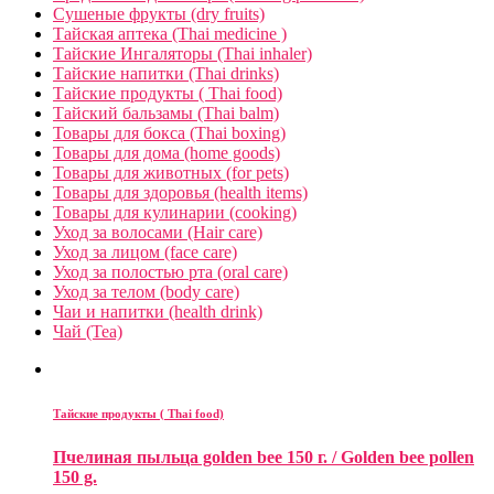
Сушеные фрукты (dry fruits)
Тайская аптека (Thai medicine )
Тайские Ингаляторы (Thai inhaler)
Тайские напитки (Thai drinks)
Тайские продукты ( Thai food)
Тайский бальзамы (Thai balm)
Товары для бокса (Thai boxing)
Товары для дома (home goods)
Товары для животных (for pets)
Товары для здоровья (health items)
Товары для кулинарии (cooking)
Уход за волосами (Hair care)
Уход за лицом (face care)
Уход за полостью рта (oral care)
Уход за телом (body care)
Чаи и напитки (health drink)
Чай (Tea)
Тайские продукты ( Thai food)
Пчелиная пыльца golden bee 150 г. / Golden bee pollen
150 g.