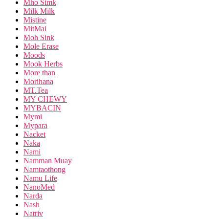
Mho Simk
Milk Milk
Mistine
MitMai
Moh Sink
Mole Erase
Moods
Mook Herbs
More than
Morihana
MT.Tea
MY CHEWY
MYBACIN
Mymi
Mypara
Nacket
Naka
Nami
Namman Muay
Namtaothong
Namu Life
NanoMed
Narda
Nash
Natriv