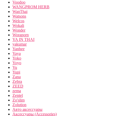
Voodoo
WANGPROM HERB
WanThai
Watsons
Welcos
Wokali
Wonder
Woraporn
YA IN THAI
yakumar
Yanhee
Yaya
Yoko
Yoyo
Yu
Yupi
Zana
Zebra
ZEED
zema
Zentel
Zo'slim
Zolution
Авто аксессуары
Аксессуары (Accessories)