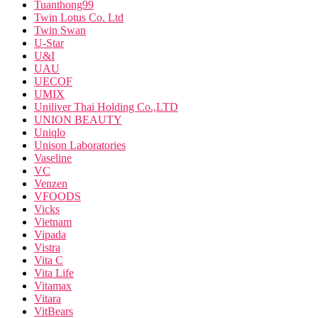
Tuanthong99
Twin Lotus Co. Ltd
Twin Swan
U-Star
U&I
UAU
UECOF
UMIX
Uniliver Thai Holding Co.,LTD
UNION BEAUTY
Uniqlo
Unison Laboratories
Vaseline
VC
Venzen
VFOODS
Vicks
Vietnam
Vipada
Vistra
Vita C
Vita Life
Vitamax
Vitara
VitBears