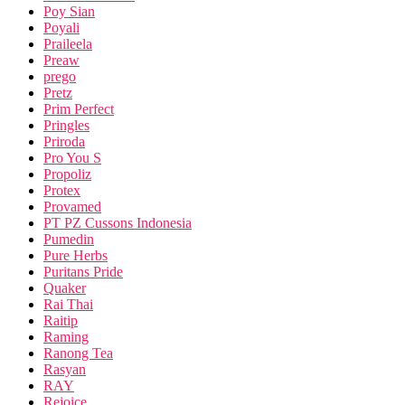
Poy Sian
Poyali
Praileela
Preaw
prego
Pretz
Prim Perfect
Pringles
Priroda
Pro You S
Propoliz
Protex
Provamed
PT PZ Cussons Indonesia
Pumedin
Pure Herbs
Puritans Pride
Quaker
Rai Thai
Raitip
Raming
Ranong Tea
Rasyan
RAY
Rejoice