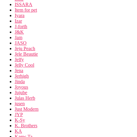
ISSARA
Item for pet
Iyara
Izar
J-forth
J&K
Jam
JASO
Jeju Peach
Jele Beautie
Jelfy
Jelly Cool
Jena
Jerhigh
Jinda
Joyous
Jujube
Julas Herb
jusen
Just Modern
JYP
K-Sy
K. Brothers
KA
Kaew Ta