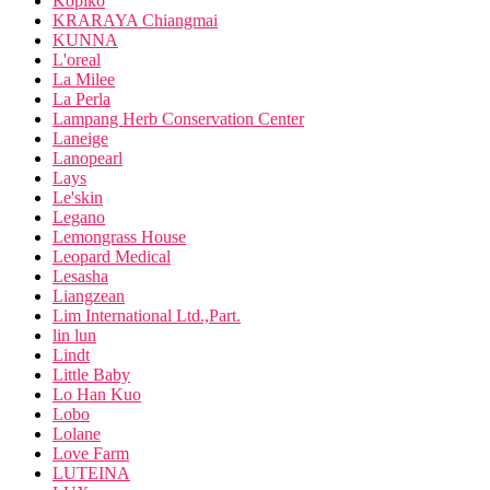
Kopiko
KRARAYA Chiangmai
KUNNA
L'oreal
La Milee
La Perla
Lampang Herb Conservation Center
Laneige
Lanopearl
Lays
Le'skin
Legano
Lemongrass House
Leopard Medical
Lesasha
Liangzean
Lim International Ltd.,Part.
lin lun
Lindt
Little Baby
Lo Han Kuo
Lobo
Lolane
Love Farm
LUTEINA