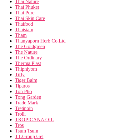
Thai Nature
Thai Phuket
Thai Pure
Thai Skin Care
Thaifood
Thaisiam
Tham
Thanyaporn Herb Co.Ltd
The Goldgreen
The Nature
The Ordinary
Therma Plast
Thipniyom
Tiffy
Tiger Balm
Tiparos
Ton Pho
Tong Garden
Trade Mark
Tretinoin
Trolli
TROPICANA OIL
Tros
Tsum Tsum
TT.Group Gel