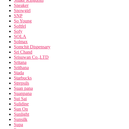
Snake Kingdom
Sneaker
Snowgirl
SNP
So Young
Softfel
Sofy
SOLA
Solmax
Somchit Dispensary
Sri Chand
Srisuwan Co.,LTD
Sritana
Srithana
Stada
Starbucks
Strepsils
Suan pana
Suanpana
Sui Sai
Sulidine
Sun On
Sunlight
Sunsilk
Supa