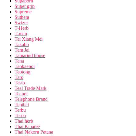
Supaporn
Super grip
Supreme
Suthera
Swizer
T-Herb
T-man
Tai Xiang Mei
Takabb
Tam Jai
Tamarind house
Tana
Taokaenoi
Taotong
Taro
Tasto
Teal Trade Mark
Teapot
Telephone Brand
Tepthai
Terbu
Tesco
Thai herb
Thai Kinaree
Thai Nakorn Patana