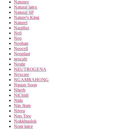
Natunes
Natural latex
Natural SP
Nature's King
Naturel
Nautilus
Neil
Neo
Neoban
Neocell
Neoplast
nescafe
Nestle
NEUTROGENA
Nexcare
NGAMRAHONG
Nguan Soon
Nherb
NiChidi
Nida
Nin Jiom
Nivea
Nno Tree
Nokkhualok
Noni juice