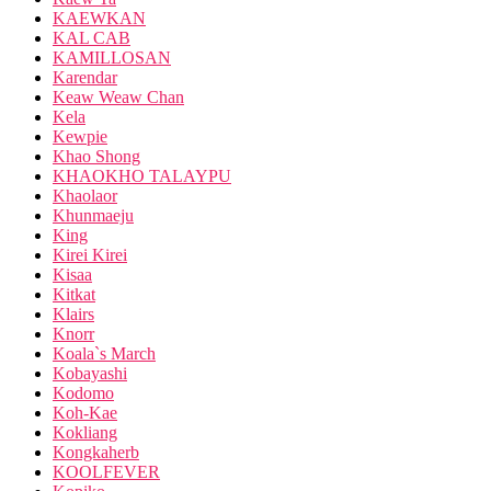
KAEWKAN
KAL CAB
KAMILLOSAN
Karendar
Keaw Weaw Chan
Kela
Kewpie
Khao Shong
KHAOKHO TALAYPU
Khaolaor
Khunmaeju
King
Kirei Kirei
Kisaa
Kitkat
Klairs
Knorr
Koala`s March
Kobayashi
Kodomo
Koh-Kae
Kokliang
Kongkaherb
KOOLFEVER